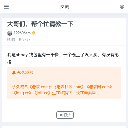
交流
大哥们，帮个忙请教一下
199606am
3737
9月前
我这abpay 钱包里有一千多，一个晚上了没人买，有没有绝
招
永久域名:
永久域名《老表.com》《老表社区.com》《老表网.com》
《lbsq.cc》《lblt.cc》生在红旗下，长在春风里 。
打赏